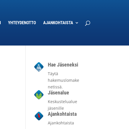
I
YHTEYDENOTTO
AJANKOHTAISTA
Hae Jäseneksi
Täytä
hakemuslomake
netissä.
Jäsenalue
Keskustelualue
jäsenille
Ajankohtaista
Ajankohtaista