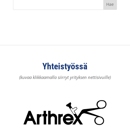
Yhteistyössä
(kuvaa klikkaamalla siirryt yrityksen nettisivuille)