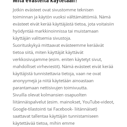
Mitä evästeitä käytetään?
Jotkin evästeet ovat sivustomme teknisen
toiminnan ja käytön vuoksi välttämättömiä. Nämä
evästeet eivät kerää käyttäjästä tietoa, jota voitaisiin
hyödyntää markkinoinnissa tai muistamaan
käyttäjän valitsemia sivustoja.
Suorituskykyä mittaavat evästeemme keräävät
tietoa siitä, miten käyttäjät käyttävät
verkkosivujamme (esim. eniten käytetyt sivut,
mahdolliset virheviestit). Nämä evästeet eivät kerää
käyttäjistä tunnistettavia tietoja, vaan ne ovat
anonyymejä ja niitä käytetään ainoastaan
parantamaan nettisivujen toimivuutta.
Sivuilla olevat kolmansien osapuolten
liitännäispalvelut (esim. mainokset, YouTube-videot,
Google-tilastointi tai Facebook- liitännäiset)
saattavat tallentaa käyttäjän tunnistamiseen
käytettävää tietoa, mihin emme