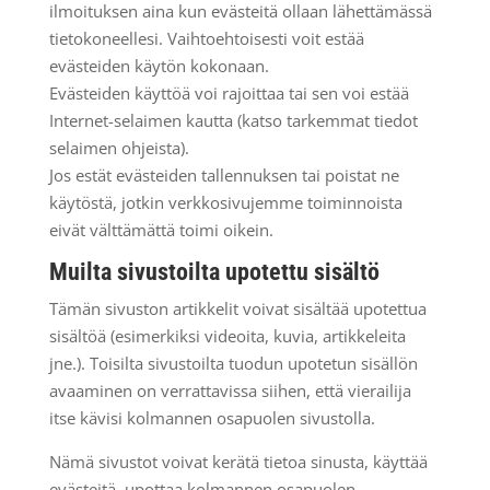
ilmoituksen aina kun evästeitä ollaan lähettämässä
tietokoneellesi. Vaihtoehtoisesti voit estää
evästeiden käytön kokonaan.
Evästeiden käyttöä voi rajoittaa tai sen voi estää
Internet-selaimen kautta (katso tarkemmat tiedot
selaimen ohjeista).
Jos estät evästeiden tallennuksen tai poistat ne
käytöstä, jotkin verkkosivujemme toiminnoista
eivät välttämättä toimi oikein.
Muilta sivustoilta upotettu sisältö
Tämän sivuston artikkelit voivat sisältää upotettua
sisältöä (esimerkiksi videoita, kuvia, artikkeleita
jne.). Toisilta sivustoilta tuodun upotetun sisällön
avaaminen on verrattavissa siihen, että vierailija
itse kävisi kolmannen osapuolen sivustolla.
Nämä sivustot voivat kerätä tietoa sinusta, käyttää
evästeitä, upottaa kolmannen osapuolen