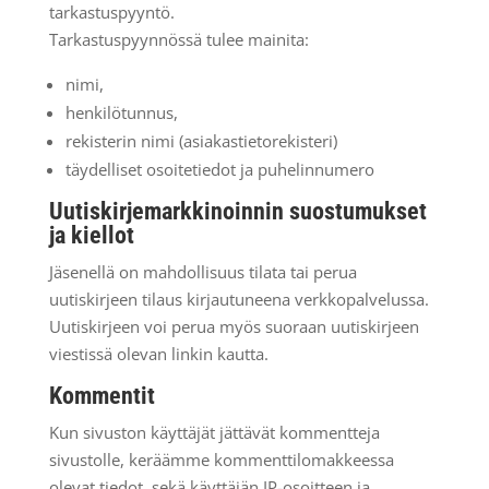
tarkastuspyyntö.
Tarkastuspyynnössä tulee mainita:
nimi,
henkilötunnus,
rekisterin nimi (asiakastietorekisteri)
täydelliset osoitetiedot ja puhelinnumero
Uutiskirjemarkkinoinnin suostumukset
ja kiellot
Jäsenellä on mahdollisuus tilata tai perua
uutiskirjeen tilaus kirjautuneena verkkopalvelussa.
Uutiskirjeen voi perua myös suoraan uutiskirjeen
viestissä olevan linkin kautta.
Kommentit
Kun sivuston käyttäjät jättävät kommentteja
sivustolle, keräämme kommenttilomakkeessa
olevat tiedot, sekä käyttäjän IP-osoitteen ja