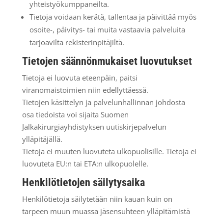
yhteistyökumppaneilta.
Tietoja voidaan kerätä, tallentaa ja päivittää myös
osoite-, päivitys- tai muita vastaavia palveluita
tarjoavilta rekisterinpitäjiltä.
Tietojen säännönmukaiset luovutukset
Tietoja ei luovuta eteenpäin, paitsi
viranomaistoimien niin edellyttäessä.
Tietojen käsittelyn ja palvelunhallinnan johdosta
osa tiedoista voi sijaita Suomen
Jalkakirurgiayhdistyksen uutiskirjepalvelun
ylläpitäjällä.
Tietoja ei muuten luovuteta ulkopuolisille. Tietoja ei
luovuteta EU:n tai ETA:n ulkopuolelle.
Henkilötietojen säilytysaika
Henkilötietoja säilytetään niin kauan kuin on
tarpeen muun muassa jäsensuhteen ylläpitämistä