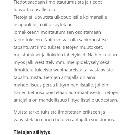
Tiedot saadaan ilmoittautumisista ja tiedot
luovuttaa osallistuja.
Tietoja ei luovuteta ulkopuolisille kolmansille
osapuolille ja niitä käytetään
lomakkeen/ilmoittautumisen osoittamaan
tarkoitukseen. Näitä voivat olla sähköpostitse
tapahtuvat ilmoitukset, tietojen muutokset,
muistutukset ja linkkien lähetykset. Näihin kuuluu
myös jälkiviestittely mm. mielipidekysely sekä
ilmoittelu tulevista webinaareista tai vastaavista
tapahtumista. Tietojen antajalla on aina
mahdollisuus perua liittyminen listalle, jolloin
hänen tietonsa poistetaan automaattisesti. Tietojen
antajalla on mahdollisuus liittyä listalle uudestaan.
Muista tarkoituksista ilmoitetaan erikseen ja
vahvistetaan ennen tietojen antajalta suostumus.
Tietojen säilytys