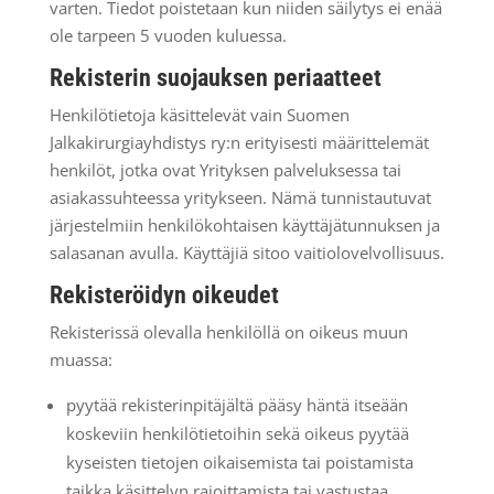
varten. Tiedot poistetaan kun niiden säilytys ei enää
ole tarpeen 5 vuoden kuluessa.
Rekisterin suojauksen periaatteet
Henkilötietoja käsittelevät vain Suomen
Jalkakirurgiayhdistys ry:n erityisesti määrittelemät
henkilöt, jotka ovat Yrityksen palveluksessa tai
asiakassuhteessa yritykseen. Nämä tunnistautuvat
järjestelmiin henkilökohtaisen käyttäjätunnuksen ja
salasanan avulla. Käyttäjiä sitoo vaitiolovelvollisuus.
Rekisteröidyn oikeudet
Rekisterissä olevalla henkilöllä on oikeus muun
muassa:
pyytää rekisterinpitäjältä pääsy häntä itseään
koskeviin henkilötietoihin sekä oikeus pyytää
kyseisten tietojen oikaisemista tai poistamista
taikka käsittelyn rajoittamista tai vastustaa