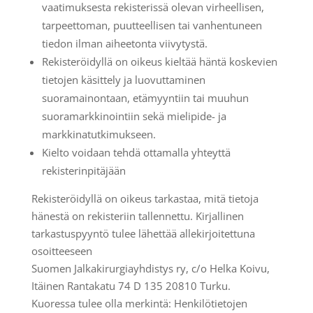
vaatimuksesta rekisterissä olevan virheellisen,
tarpeettoman, puutteellisen tai vanhentuneen
tiedon ilman aiheetonta viivytystä.
Rekisteröidyllä on oikeus kieltää häntä koskevien
tietojen käsittely ja luovuttaminen
suoramainontaan, etämyyntiin tai muuhun
suoramarkkinointiin sekä mielipide- ja
markkinatutkimukseen.
Kielto voidaan tehdä ottamalla yhteyttä
rekisterinpitäjään
Rekisteröidyllä on oikeus tarkastaa, mitä tietoja
hänestä on rekisteriin tallennettu. Kirjallinen
tarkastuspyyntö tulee lähettää allekirjoitettuna
osoitteeseen
Suomen Jalkakirurgiayhdistys ry, c/o Helka Koivu,
Itäinen Rantakatu 74 D 135 20810 Turku.
Kuoressa tulee olla merkintä: Henkilötietojen