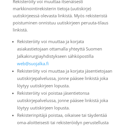
Rekisteröity voi muuttaa itsenäisesti
markkinointirekisterin tietoja (uutiskirje)
uutiskirjeessä olevasta linkistä. Myös rekisteristä
poistuminen onnistuu uutiskirjeen peruuta-tilaus
linkistä.
Rekisteröity voi muuttaa ja korjata
asiakastietojaan ottamalla yhteyttä Suomen
Jalkakirurgiayhdistykseen sähköpostilla
web@suojalka.fi
Rekisteröity voi muuttaa ja korjata jäsentietojaan
uutiskirjepalvelussa, jonne pääsee linkistä joka
löytyy uutiskirjeen lopusta.
Rekisteröity voi poistaa jäsentietonsa
uutiskirjepalvelussa, jonne pääsee linkistä joka
löytyy uutiskirjeen lopusta.
Rekisterinpitäjä poistaa, oikaisee tai täydentää
oma-aloitteisesti tai rekisteröidyn perustellusta